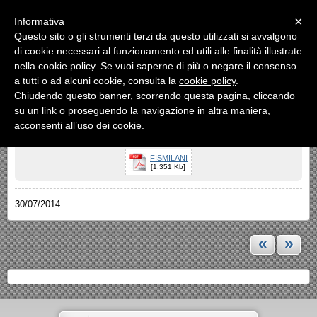
Menu
×
Informativa
Questo sito o gli strumenti terzi da questo utilizzati si avvalgono
«
»
di cookie necessari al funzionamento ed utili alle finalità illustrate
INDIETRO
nella cookie policy. Se vuoi saperne di più o negare il consenso
a tutti o ad alcuni cookie, consulta la
cookie policy
.
FAISMILANI
Chiudendo questo banner, scorrendo questa pagina, cliccando
su un link o proseguendo la navigazione in altra maniera,
RICAMBI CASSETTE ESTERNE E INCASSO FAISMILANI
acconsenti all’uso dei cookie.
FISMILANI
[1.351 Kb]
30/07/2014
«
»