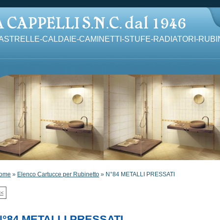
IASTRELLE-CALDAIE-CAMINETTI-STUFE-RADIATORI-RUBI
ome
»
Elenco Cartucce per Rubinetto
» N°84 METALLI PRESSATI
<<
N°84 METALLI PRESSATI