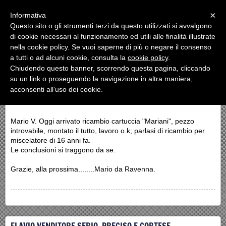
Menu
×
Informativa
Questo sito o gli strumenti terzi da questo utilizzati si avvalgono
di cookie necessari al funzionamento ed utili alle finalità illustrate
RECENSIONI
nella cookie policy. Se vuoi saperne di più o negare il consenso
a tutti o ad alcuni cookie, consulta la
cookie policy
.
«
»
1
2
3
Chiudendo questo banner, scorrendo questa pagina, cliccando
su un link o proseguendo la navigazione in altra maniera,
acconsenti all’uso dei cookie.
MARIO V.
Mario V. Oggi arrivato ricambio cartuccia "Mariani", pezzo
introvabile, montato il tutto, lavoro o.k; parlasi di ricambio per
miscelatore di 16 anni fa.
Le conclusioni si traggono da se.
Grazie, alla prossima........Mario da Ravenna.
FLAVIO VENDITORE SERIO, PRECISO E CORTESE.