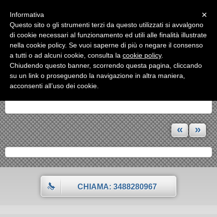
Menu
×
Informativa
Questo sito o gli strumenti terzi da questo utilizzati si avvalgono
«
»
di cookie necessari al funzionamento ed utili alle finalità illustrate
INDIETRO
nella cookie policy. Se vuoi saperne di più o negare il consenso
a tutti o ad alcuni cookie, consulta la
cookie policy
.
RICAMBI
Chiudendo questo banner, scorrendo questa pagina, cliccando
su un link o proseguendo la navigazione in altra maniera,
Forniamo qualsiasi tipo di ricambio per rubinetti
acconsenti all’uso dei cookie.
«
»
CHIAMA: 3488280967